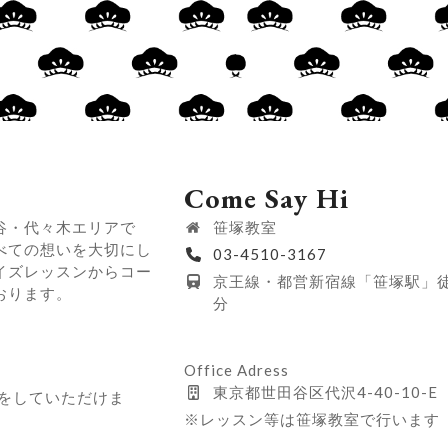
Come Say Hi
谷・代々木エリアで
笹塚教室
べての想いを大切にし
03-4510-3167
イズレッスンからコー
京王線・都営新宿線「笹塚駅」
おります。
分
Office Adress
東京都世田谷区代沢4-40-10-E
せをしていただけま
※レッスン等は笹塚教室で行います