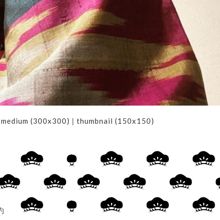
|
medium (300x300)
|
thumbnail (150x150)
約