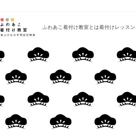
Skip
to
content
ふわあこ着付け教室とは
着付けレッスン