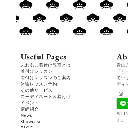
Useful Pages
Ab
ふわあこ着付け教室とは
青山
着付けレッスン
「と
着付けレッスンのご案内
てい
体験レッスン予約
ディ
その他サービス
Ins
コーディネート＆着付け
イベント
講師紹介
※L
News
す。
Showcase
BLOG